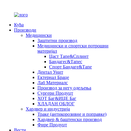
Кућа
Производи
Медицински
Заштитни производ
Медицински и спортски потрошни
материјал
Цаст Тапе&Сплинт
Бандагес&Тапес
Спорт Бандаге&Тапе
Дентал Унит
Ектернал Браце
Лаб Материалс
Производ за негу одељења
Сургери Продуцт
ХОТ Баг&ИЦЕ Баг
ХЛАДАН ОБЛОГ
Хардвер и индустрија
Траке (антикорозивне и поправке)
Хардвер & баштенски производ
Фире Продуцт
Вести