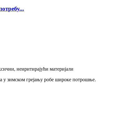
отребу...
ксични, неиритирајући материјали
та у зимском грејању робе широке потрошње.