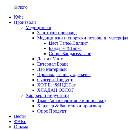
Кућа
Производи
Медицински
Заштитни производ
Медицински и спортски потрошни материјал
Цаст Тапе&Сплинт
Бандагес&Тапес
Спорт Бандаге&Тапе
Дентал Унит
Ектернал Браце
Лаб Материалс
Производ за негу одељења
Сургери Продуцт
ХОТ Баг&ИЦЕ Баг
ХЛАДАН ОБЛОГ
Хардвер и индустрија
Траке (антикорозивне и поправке)
Хардвер & баштенски производ
Фире Продуцт
Вести
ФАКс
О нама