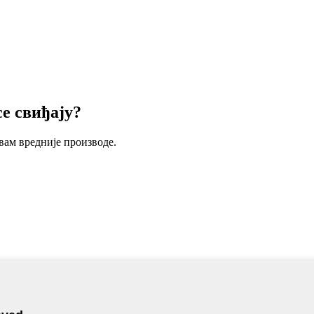
се свиђају?
 вам вредније производе.