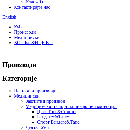
Изложба
Контактирајте нас
English
Кућа
Производи
Медицински
ХОТ Баг&ИЦЕ Баг
Производи
Категорије
Најновији производи
Медицински
Заштитни производ
Медицински и спортски потрошни материјал
Цаст Тапе&Сплинт
Бандагес&Тапес
Спорт Бандаге&Тапе
Дентал Унит