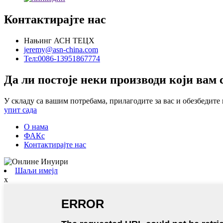
Контактирајте нас
Нањинг АСН ТЕЦХ
jeremy@asn-china.com
Тел:0086-13951867774
Да ли постоје неки производи који вам 
У складу са вашим потребама, прилагодите за вас и обезбедите
упит сада
О нама
ФАКс
Контактирајте нас
Шаљи имејл
x