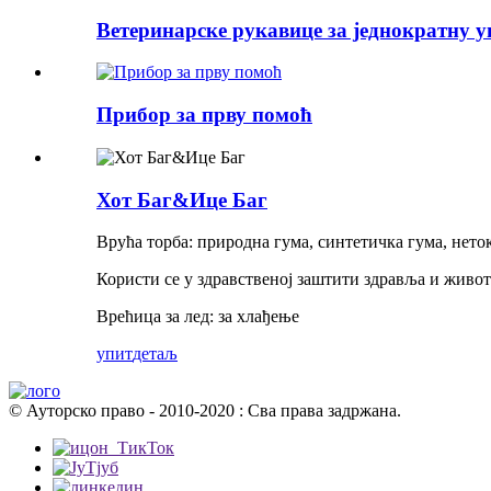
Ветеринарске рукавице за једнократну уп
Прибор за прву помоћ
Хот Баг&Ице Баг
Врућа торба: природна гума, синтетичка гума, нето
Користи се у здравственој заштити здравља и живо
Врећица за лед: за хлађење
упит
детаљ
© Ауторско право - 2010-2020 : Сва права задржана.