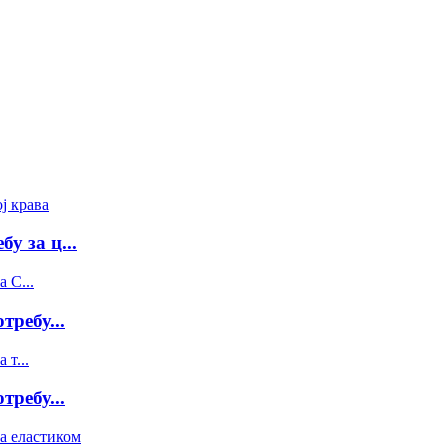
у за ц...
требу...
требу...