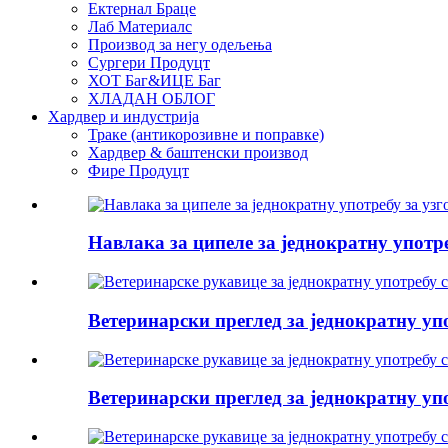
Ектернал Браце
Лаб Материалс
Производ за негу одељења
Сургери Продуцт
ХОТ Баг&ИЦЕ Баг
ХЛАДАН ОБЛОГ
Хардвер и индустрија
Траке (антикорозивне и поправке)
Хардвер & баштенски производ
Фире Продуцт
Навлака за ципеле за једнократну употреб
Ветеринарски преглед за једнократну упо
Ветеринарски преглед за једнократну упо