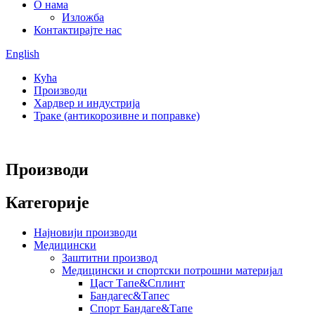
О нама
Изложба
Контактирајте нас
English
Кућа
Производи
Хардвер и индустрија
Траке (антикорозивне и поправке)
Производи
Категорије
Најновији производи
Медицински
Заштитни производ
Медицински и спортски потрошни материјал
Цаст Тапе&Сплинт
Бандагес&Тапес
Спорт Бандаге&Тапе