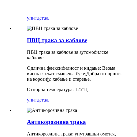
упит
детаљ
ПВЦ трака за каблове
ПВЦ трака за каблове за аутомобилске
каблове
Одлична флексибилност и кидање: Веома
висок ефекат смањења буке;Добра отпорност
на корозију, хабање и старење.
Отпорна температура: 125°Ц
упит
детаљ
Антикорозивна трака
Антикорозивна трака: унутрашњи омотач,