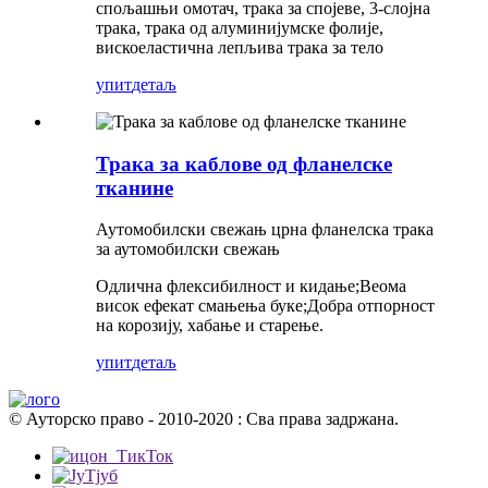
спољашњи омотач, трака за спојеве, 3-слојна
трака, трака од алуминијумске фолије,
вискоеластична лепљива трака за тело
упит
детаљ
Трака за каблове од фланелске
тканине
Аутомобилски свежањ црна фланелска трака
за аутомобилски свежањ
Одлична флексибилност и кидање;Веома
висок ефекат смањења буке;Добра отпорност
на корозију, хабање и старење.
упит
детаљ
© Ауторско право - 2010-2020 : Сва права задржана.