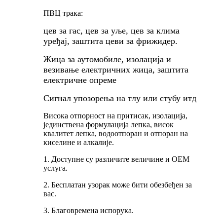
ПВЦ трака:
цев за гас, цев за уље, цев за клима
уређај, заштита цеви за фрижидер.
Жица за аутомобиле, изолација и
везивање електричних жица, заштита
електричне опреме
Сигнал упозорења на тлу или стубу итд
Висока отпорност на притисак, изолација,
јединствена формулација лепка, висок
квалитет лепка, водоотпоран и отпоран на
киселине и алкалије.
1. Доступне су различите величине и ОЕМ
услуга.
2. Бесплатан узорак може бити обезбеђен за
вас.
3. Благовремена испорука.