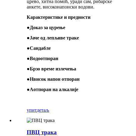
црево, хитна помоћ, уради сам, рибарске
анкете, високонапонски водови.
Карактеристике и предности
●
Доказ за цурење
●
Јаче од лепљиве траке
●
Сандабле
●
Водоотпоран
●
Брзо време излечења
●
H
висок напон
отпоран
●
A
отпоран на алкалије
упит
детаљ
ПВЦ трака