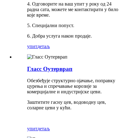
4. Одговорите на ваш упит у року од 24
радна сата, можете ме контактирати у било
које време.
5. Специјални попуст.
6. Добра услуга након продаје.
упит
детаљ
Гласс Оутерврап
Обезбеђује структурно ојачање, поправку
цурења и спречавање корозије за
комерцијалне и индустријске цеви.
Заштитите гасну цев, водоводну цев,
соларне цеви у кући.
упит
детаљ