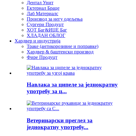
Дентал Унит
Ектернал Браце
Лаб Материалс
Производ за негу одељења
Сургери Продуцт
ХОТ Баг&ИЦЕ Баг
ХЛАДАН ОБЛОГ
Хардвер и индустрија
Траке (антикорозивне и поправке)
Хардвер & баштенски производ
Фире Продуцт
Навлака за ципеле за једнократну
употребу за ц...
Ветеринарски преглед за
једнократну употребу...