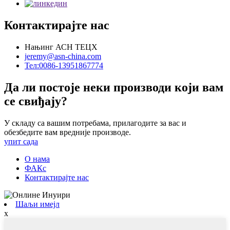
Контактирајте нас
Нањинг АСН ТЕЦХ
jeremy@asn-china.com
Тел:0086-13951867774
Да ли постоје неки производи који вам
се свиђају?
У складу са вашим потребама, прилагодите за вас и
обезбедите вам вредније производе.
упит сада
О нама
ФАКс
Контактирајте нас
Шаљи имејл
x