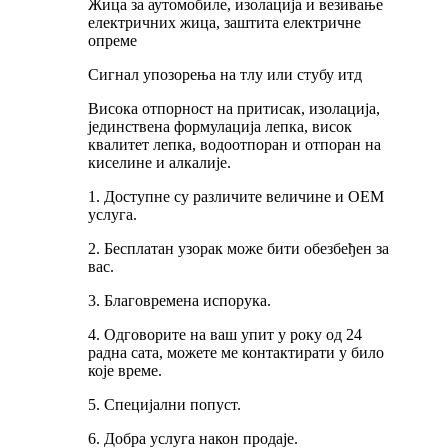
Жица за аутомобиле, изолација и везивање
електричних жица, заштита електричне
опреме
Сигнал упозорења на тлу или стубу итд
Висока отпорност на притисак, изолација,
јединствена формулација лепка, висок
квалитет лепка, водоотпоран и отпоран на
киселине и алкалије.
1. Доступне су различите величине и ОЕМ
услуга.
2. Бесплатан узорак може бити обезбеђен за
вас.
3. Благовремена испорука.
4. Одговорите на ваш упит у року од 24
радна сата, можете ме контактирати у било
које време.
5. Специјални попуст.
6. Добра услуга након продаје.