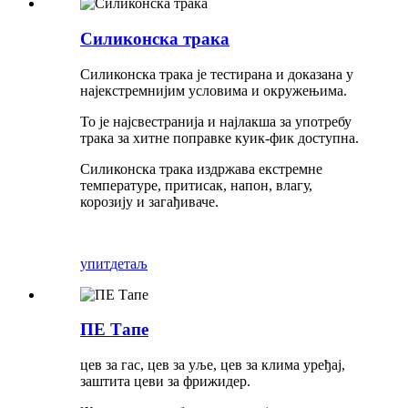
Силиконска трака
Силиконска трака је тестирана и доказана у
најекстремнијим условима и окружењима.
То је најсвестранија и најлакша за употребу
трака за хитне поправке куик-фик доступна.
Силиконска трака издржава екстремне
температуре, притисак, напон, влагу,
корозију и загађиваче.
упит
детаљ
ПЕ Тапе
цев за гас, цев за уље, цев за клима уређај,
заштита цеви за фрижидер.