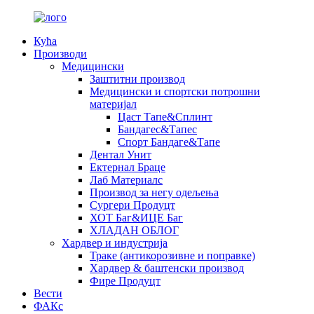
Кућа
Производи
Медицински
Заштитни производ
Медицински и спортски потрошни
материјал
Цаст Тапе&Сплинт
Бандагес&Тапес
Спорт Бандаге&Тапе
Дентал Унит
Ектернал Браце
Лаб Материалс
Производ за негу одељења
Сургери Продуцт
ХОТ Баг&ИЦЕ Баг
ХЛАДАН ОБЛОГ
Хардвер и индустрија
Траке (антикорозивне и поправке)
Хардвер & баштенски производ
Фире Продуцт
Вести
ФАКс