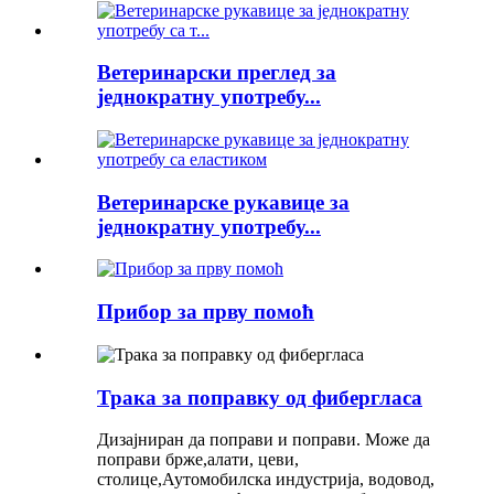
Ветеринарски преглед за
једнократну употребу...
Ветеринарске рукавице за
једнократну употребу...
Прибор за прву помоћ
Трака за поправку од фибергласа
Дизајниран да поправи и поправи. Може да
поправи брже,
алати, цеви,
столице
,Аутомобилска индустрија, водовод,